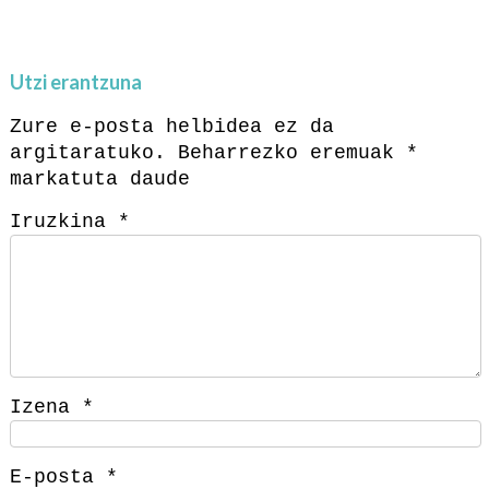
Utzi erantzuna
Zure e-posta helbidea ez da
argitaratuko.
Beharrezko eremuak
*
markatuta daude
Iruzkina
*
Izena
*
E-posta
*