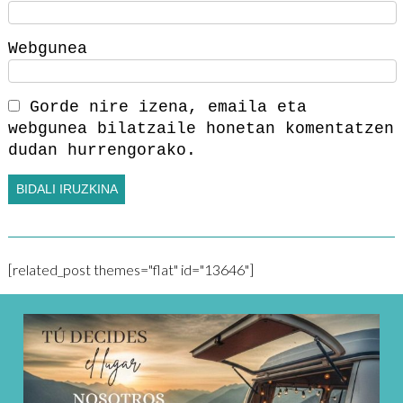
Webgunea
Gorde nire izena, emaila eta
webgunea bilatzaile honetan komentatzen
dudan hurrengorako.
[related_post themes="flat" id="13646"]