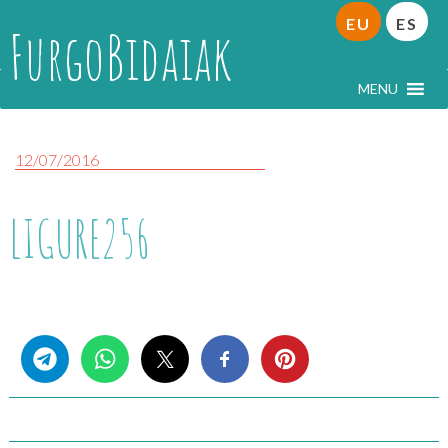
EU
ES
FurgoBidaiak
MENU
12/07/2016
LIGURE256
Share this...