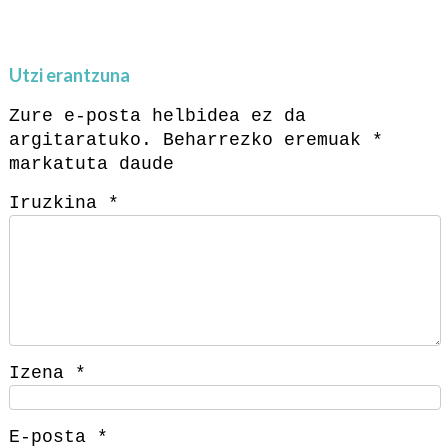
Utzi erantzuna
Zure e-posta helbidea ez da
argitaratuko.
Beharrezko eremuak
*
markatuta daude
Iruzkina
*
Izena
*
E-posta
*