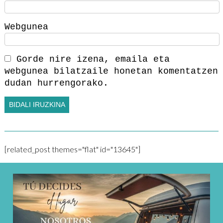
Webgunea
Gorde nire izena, emaila eta
webgunea bilatzaile honetan komentatzen
dudan hurrengorako.
[related_post themes="flat" id="13645"]