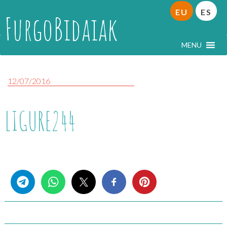
EU
ES
FurgoBidaiak
MENU
12/07/2016
LIGURE244
Share this...