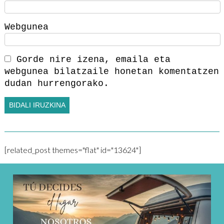
Webgunea
Gorde nire izena, emaila eta
webgunea bilatzaile honetan komentatzen
dudan hurrengorako.
[related_post themes="flat" id="13624"]