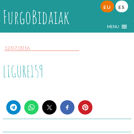
EU
ES
FurgoBidaiak
MENU
12/07/2016
LIGURE159
Share this...