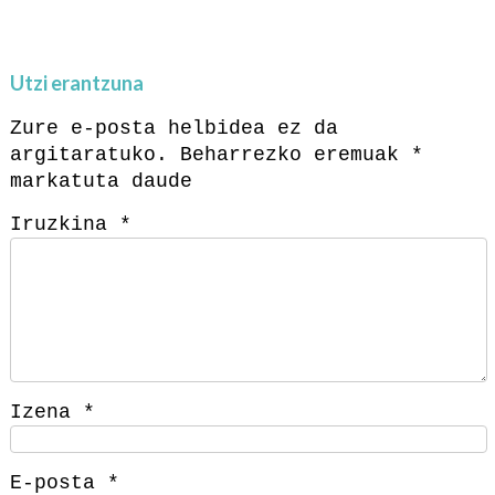
Utzi erantzuna
Zure e-posta helbidea ez da
argitaratuko.
Beharrezko eremuak
*
markatuta daude
Iruzkina
*
Izena
*
E-posta
*