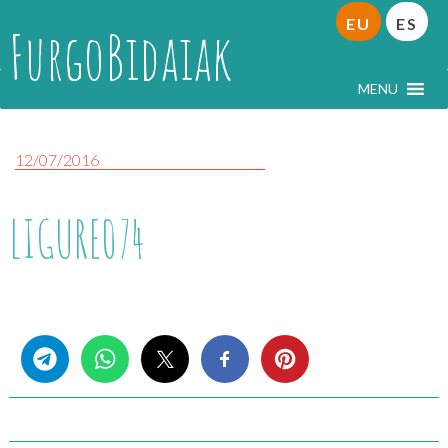
EU
ES
FurgoBidaiak
MENU
12/07/2016
LIGURE074
Share this...