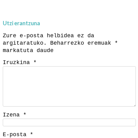
Utzi erantzuna
Zure e-posta helbidea ez da
argitaratuko.
Beharrezko eremuak
*
markatuta daude
Iruzkina
*
Izena
*
E-posta
*