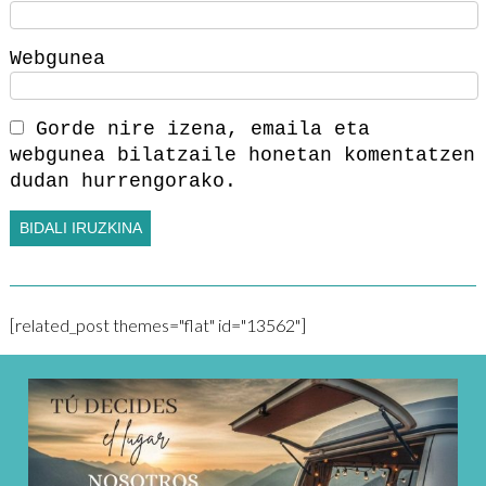
Webgunea
Gorde nire izena, emaila eta
webgunea bilatzaile honetan komentatzen
dudan hurrengorako.
[related_post themes="flat" id="13562"]