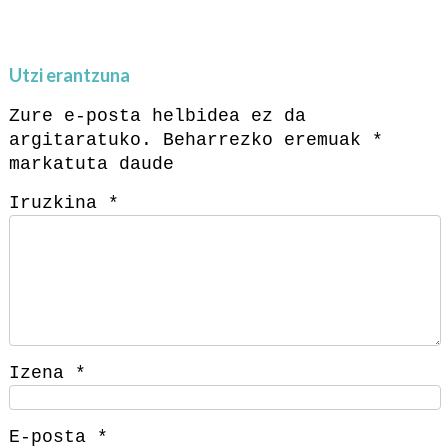
Utzi erantzuna
Zure e-posta helbidea ez da
argitaratuko.
Beharrezko eremuak
*
markatuta daude
Iruzkina
*
Izena
*
E-posta
*