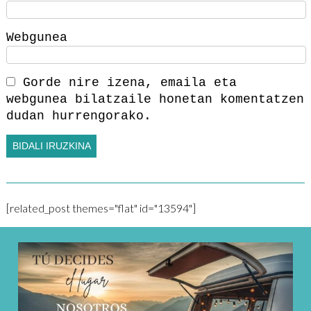
Webgunea
Gorde nire izena, emaila eta
webgunea bilatzaile honetan komentatzen
dudan hurrengorako.
[related_post themes="flat" id="13594"]