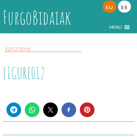
EU
ES
FurgoBidaiak
MENU
12/07/2016
LIGURE012
Share this...