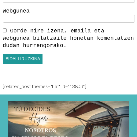
Webgunea
Gorde nire izena, emaila eta
webgunea bilatzaile honetan komentatzen
dudan hurrengorako.
[related_post themes="flat" id="13803"]