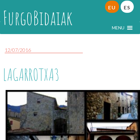
EU
ES
FurgoBidaiak
MENU
12/07/2016
LAGARROTXA3