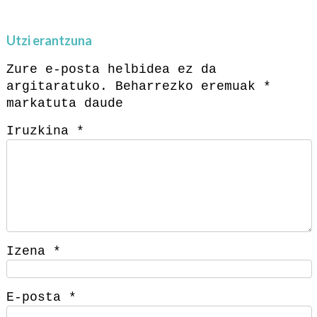
Utzi erantzuna
Zure e-posta helbidea ez da
argitaratuko.
Beharrezko eremuak
*
markatuta daude
Iruzkina
*
Izena
*
E-posta
*