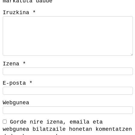
markatuta daude
Iruzkina
*
Izena
*
E-posta
*
Webgunea
Gorde nire izena, emaila eta
webgunea bilatzaile honetan komentatzen