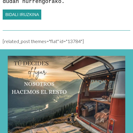
dudan hurrengorako.
[related_post themes="flat" id="13784"]