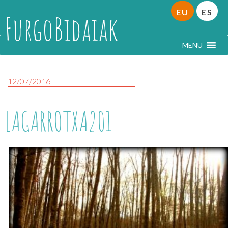
EU
ES
FurgoBidaiak
MENU
12/07/2016
LAGARROTXA201