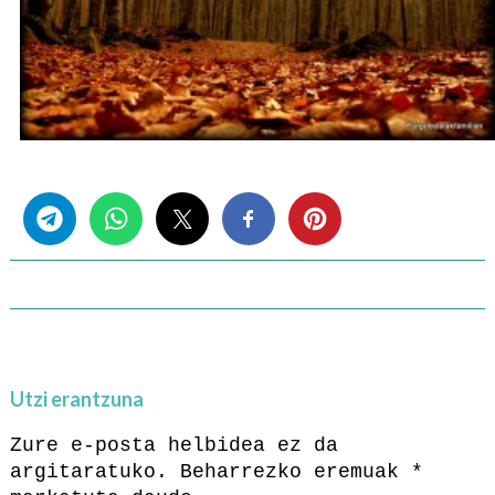
Share this...
Utzi erantzuna
Zure e-posta helbidea ez da
argitaratuko.
Beharrezko eremuak
*