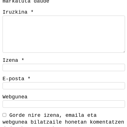
markatuta daude
Iruzkina
*
Izena
*
E-posta
*
Webgunea
Gorde nire izena, emaila eta
webgunea bilatzaile honetan komentatzen