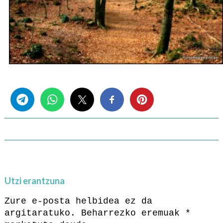
Share this...
Utzi erantzuna
Zure e-posta helbidea ez da
argitaratuko.
Beharrezko eremuak
*