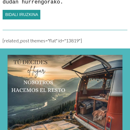
dudan hurrengorako.
[related_post themes="flat" id="13819"]