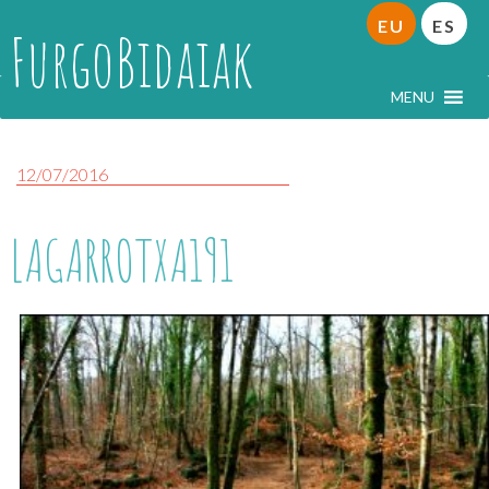
EU
ES
FurgoBidaiak
MENU
12/07/2016
LAGARROTXA191