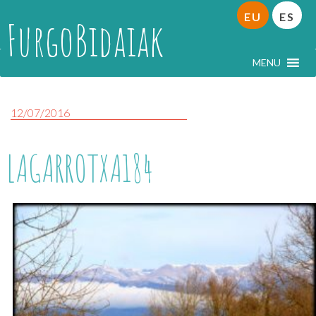
EU
ES
FurgoBidaiak
MENU
12/07/2016
LAGARROTXA184