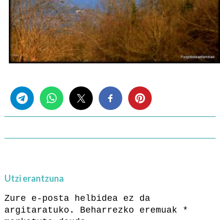
Share this...
Utzi erantzuna
Zure e-posta helbidea ez da
argitaratuko.
Beharrezko eremuak
*