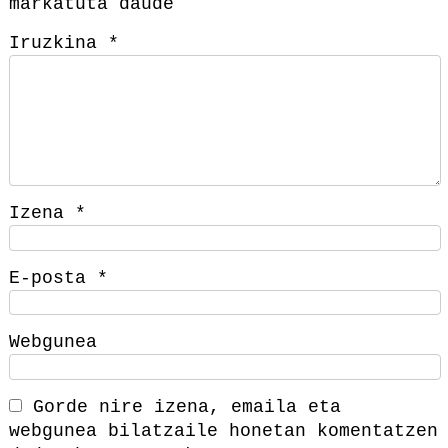
markatuta daude
Iruzkina
*
Izena
*
E-posta
*
Webgunea
Gorde nire izena, emaila eta
webgunea bilatzaile honetan komentatzen