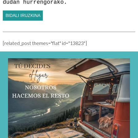
dudan hurrengorako.
[related_post themes="flat" id="13823"]