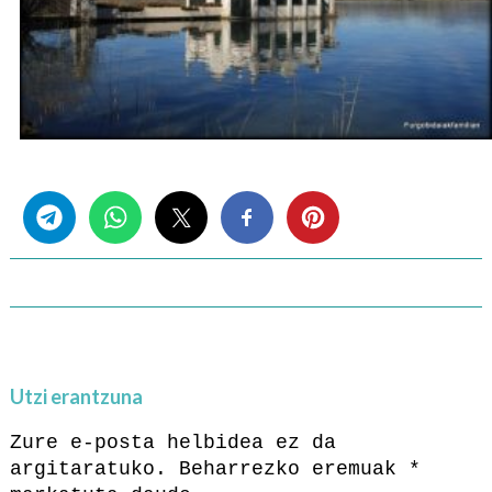
Share this...
Utzi erantzuna
Zure e-posta helbidea ez da
argitaratuko.
Beharrezko eremuak
*