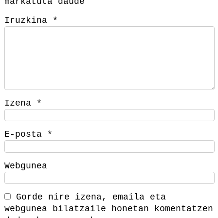
markatuta daude
Iruzkina
*
Izena
*
E-posta
*
Webgunea
Gorde nire izena, emaila eta
webgunea bilatzaile honetan komentatzen