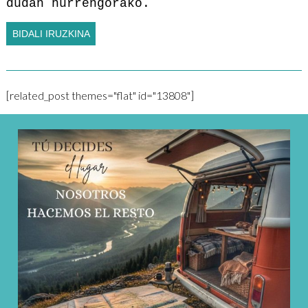
dudan hurrengorako.
[related_post themes="flat" id="13808"]