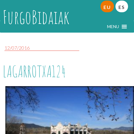
EU
ES
FurgoBidaiak
MENU
12/07/2016
LAGARROTXA124