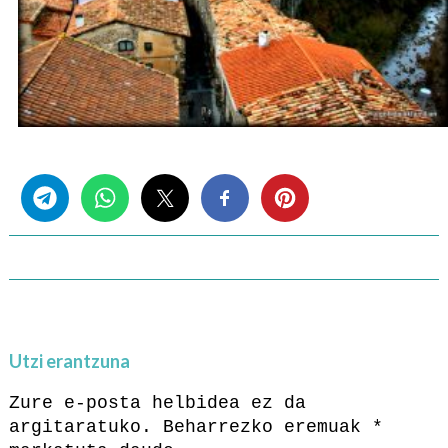
Share this...
Utzi erantzuna
Zure e-posta helbidea ez da
argitaratuko.
Beharrezko eremuak
*