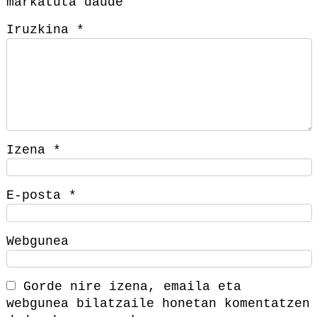
markatuta daude
Iruzkina
*
Izena
*
E-posta
*
Webgunea
Gorde nire izena, emaila eta
webgunea bilatzaile honetan komentatzen