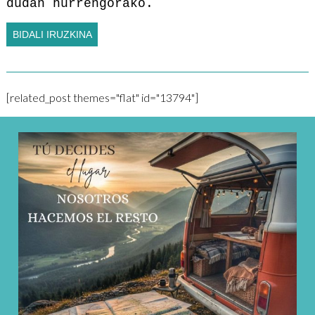
dudan hurrengorako.
[related_post themes="flat" id="13794"]