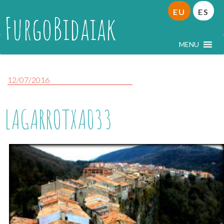
EU
ES
FurgoBidaiak
MENU
12/07/2016
LAGARROTXA033