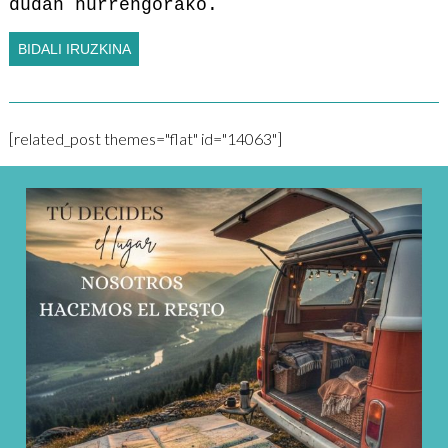
dudan hurrengorako.
[related_post themes="flat" id="14063"]