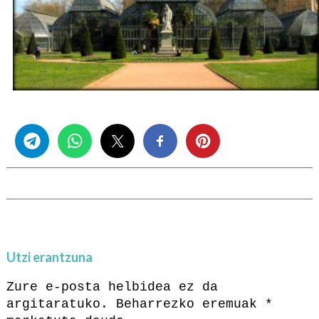
Share this...
Utzi erantzuna
Zure e-posta helbidea ez da
argitaratuko.
Beharrezko eremuak
*