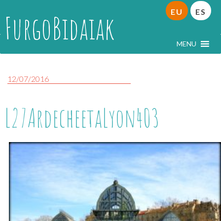
EU
ES
FurgoBidaiak
MENU
12/07/2016
L27ArdecheetaLyon403