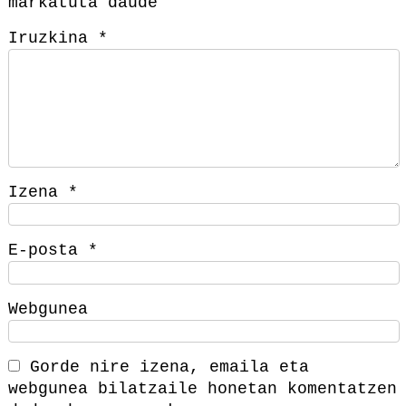
markatuta daude
Iruzkina
*
Izena
*
E-posta
*
Webgunea
Gorde nire izena, emaila eta
webgunea bilatzaile honetan komentatzen