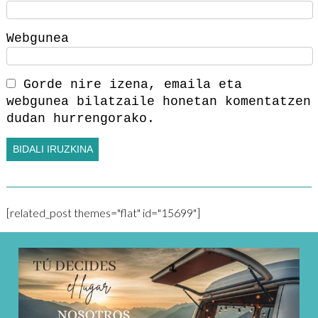
Webgunea
Gorde nire izena, emaila eta
webgunea bilatzaile honetan komentatzen
dudan hurrengorako.
[related_post themes="flat" id="15699"]