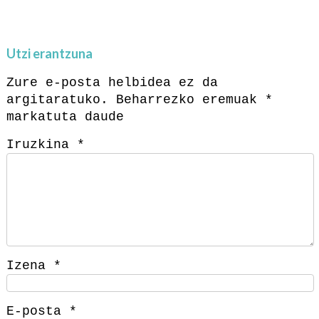
Utzi erantzuna
Zure e-posta helbidea ez da
argitaratuko.
Beharrezko eremuak
*
markatuta daude
Iruzkina
*
Izena
*
E-posta
*