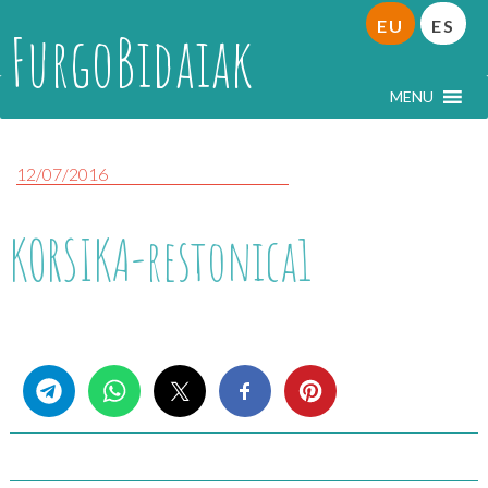
EU
ES
FurgoBidaiak
MENU
12/07/2016
KORSIKA-restonica1
Share this...