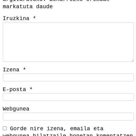
markatuta daude
Iruzkina
*
Izena
*
E-posta
*
Webgunea
Gorde nire izena, emaila eta
webgunea bilatzaile honetan komentatzen