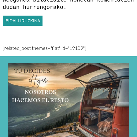
dudan hurrengorako.
[related_post themes="flat" id="19109"]