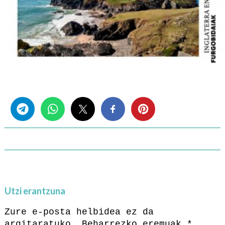
Share this...
Utzi erantzuna
Zure e-posta helbidea ez da
argitaratuko.
Beharrezko eremuak
*