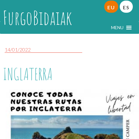
EU
ES
FurgoBidaiak
MENU
14/01/2022
INGLATERRA