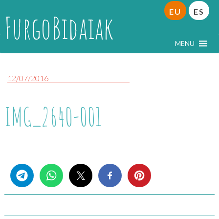
EU
ES
FurgoBidaiak
MENU
12/07/2016
IMG_2640-001
Share this...