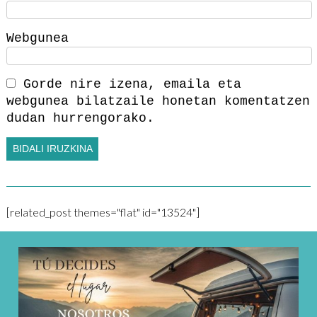
Webgunea
Gorde nire izena, emaila eta
webgunea bilatzaile honetan komentatzen
dudan hurrengorako.
[related_post themes="flat" id="13524"]