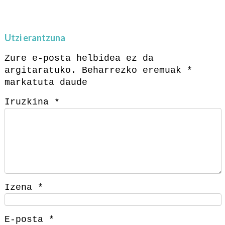
Utzi erantzuna
Zure e-posta helbidea ez da
argitaratuko.
Beharrezko eremuak
*
markatuta daude
Iruzkina
*
Izena
*
E-posta
*