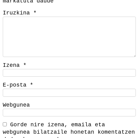
markatuta daude
Iruzkina
*
Izena
*
E-posta
*
Webgunea
Gorde nire izena, emaila eta
webgunea bilatzaile honetan komentatzen