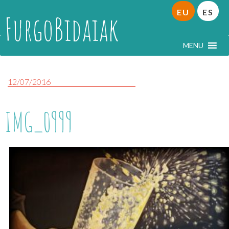
EU
ES
FurgoBidaiak
MENU
12/07/2016
IMG_0999