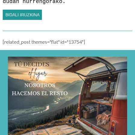
dudan hurrengorako.
[related_post themes="flat" id="13754"]