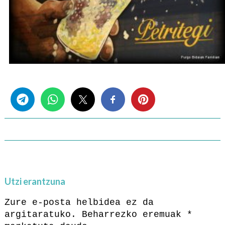
Share this...
Utzi erantzuna
Zure e-posta helbidea ez da
argitaratuko.
Beharrezko eremuak
*