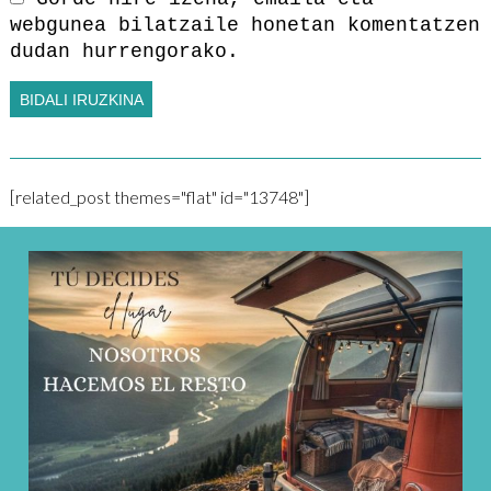
webgunea bilatzaile honetan komentatzen
dudan hurrengorako.
[related_post themes="flat" id="13748"]