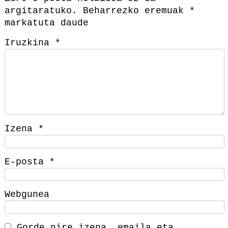
argitaratuko.
Beharrezko eremuak
*
markatuta daude
Iruzkina
*
Izena
*
E-posta
*
Webgunea
Gorde nire izena, emaila eta