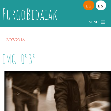
EU
ES
FurgoBidaiak
MENU
12/07/2016
IMG_0939