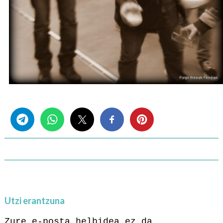
Share this...
Utzi erantzuna
Zure e-posta helbidea ez da