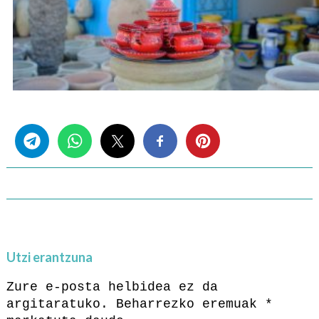
Share this...
Utzi erantzuna
Zure e-posta helbidea ez da
argitaratuko.
Beharrezko eremuak
*