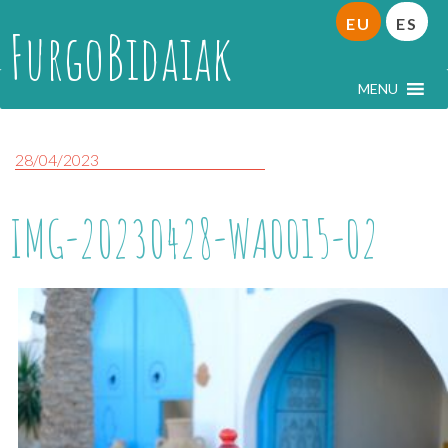
EU
ES
FurgoBidaiak
MENU
28/04/2023
IMG-20230428-WA0015-02