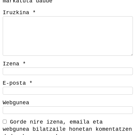
markatuta daude
Iruzkina
*
Izena
*
E-posta
*
Webgunea
Gorde nire izena, emaila eta
webgunea bilatzaile honetan komentatzen