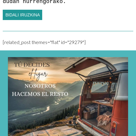
dudan hurrengorako.
[related_post themes="flat" id="29279"]