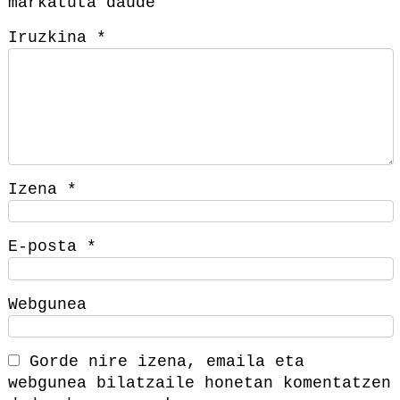
markatuta daude
Iruzkina
*
Izena
*
E-posta
*
Webgunea
Gorde nire izena, emaila eta
webgunea bilatzaile honetan komentatzen