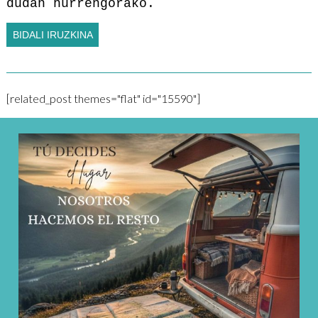
dudan hurrengorako.
[related_post themes="flat" id="15590"]