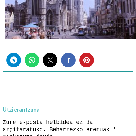
Share this...
Utzi erantzuna
Zure e-posta helbidea ez da
argitaratuko.
Beharrezko eremuak
*