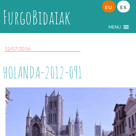
EU
ES
FurgoBidaiak
MENU
12/07/2016
HOLANDA-2012-091