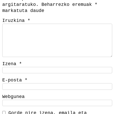
argitaratuko.
Beharrezko eremuak
*
markatuta daude
Iruzkina
*
Izena
*
E-posta
*
Webgunea
Gorde nire izena, emaila eta