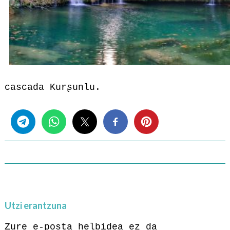
cascada Kurʂunlu.
Share this...
Utzi erantzuna
Zure e-posta helbidea ez da