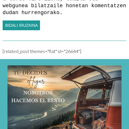
webgunea bilatzaile honetan komentatzen
dudan hurrengorako.
[related_post themes="flat" id="26644"]