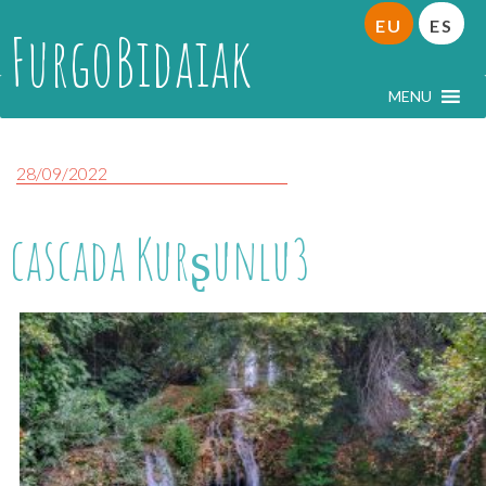
EU
ES
FurgoBidaiak
MENU
28/09/2022
cascada Kurʂunlu3