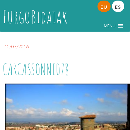
EU
ES
FurgoBidaiak
MENU
12/07/2016
CARCASSONNE078