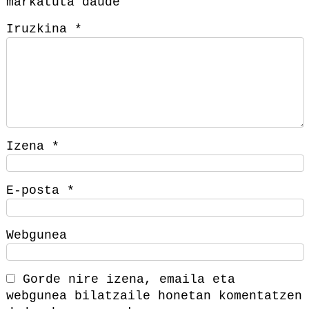
markatuta daude
Iruzkina
*
Izena
*
E-posta
*
Webgunea
Gorde nire izena, emaila eta
webgunea bilatzaile honetan komentatzen