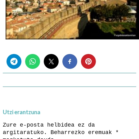
Share this...
Utzi erantzuna
Zure e-posta helbidea ez da
argitaratuko.
Beharrezko eremuak
*