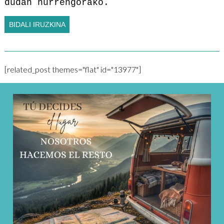
dudan hurrengorako.
[related_post themes="flat" id="13977"]