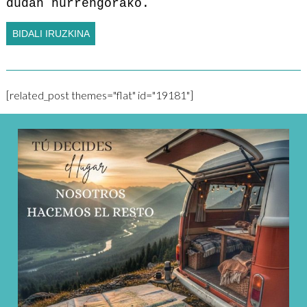
dudan hurrengorako.
[related_post themes="flat" id="19181"]