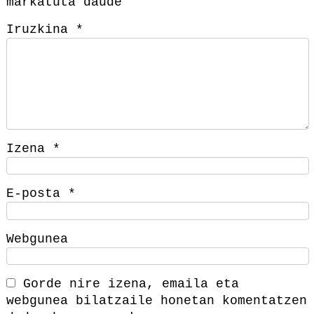
markatuta daude
Iruzkina
*
Izena
*
E-posta
*
Webgunea
Gorde nire izena, emaila eta
webgunea bilatzaile honetan komentatzen