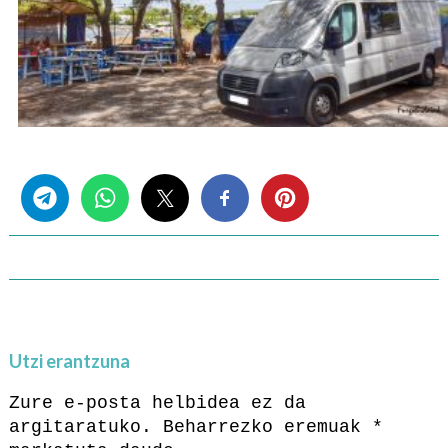
Share this...
Utzi erantzuna
Zure e-posta helbidea ez da
argitaratuko.
Beharrezko eremuak
*