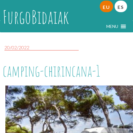
EU
ES
FurgoBidaiak
MENU
20/02/2022
camping-chirincana-1