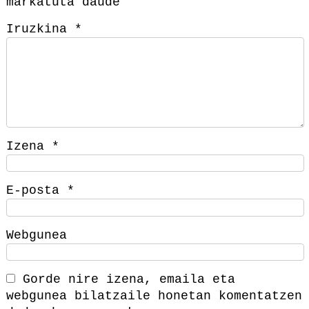
markatuta daude
Iruzkina
*
Izena
*
E-posta
*
Webgunea
Gorde nire izena, emaila eta
webgunea bilatzaile honetan komentatzen