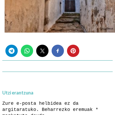
Share this...
Utzi erantzuna
Zure e-posta helbidea ez da
argitaratuko.
Beharrezko eremuak
*