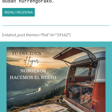
dudan hurrengorako.
[related_post themes="flat" id="19162"]