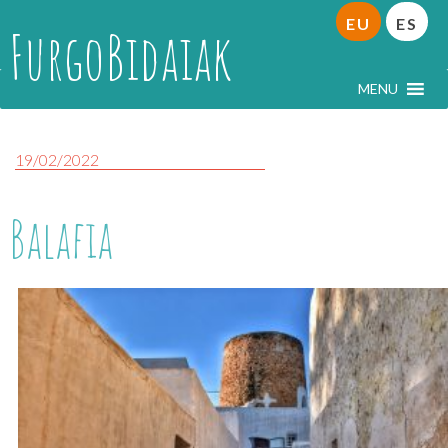
EU
ES
FurgoBidaiak
MENU
19/02/2022
Balafia