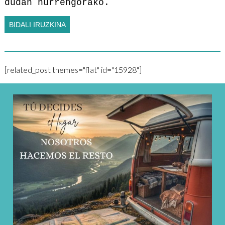
dudan hurrengorako.
[related_post themes="flat" id="15928"]