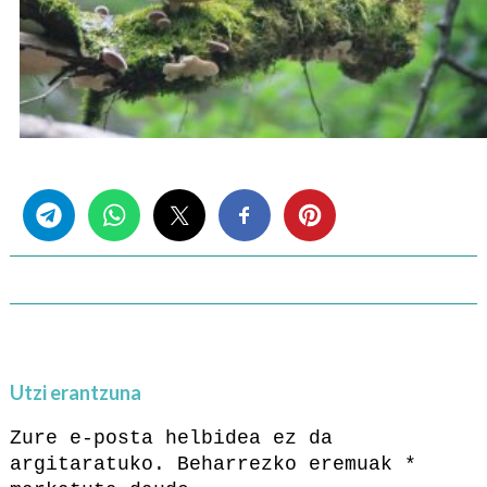
Share this...
Utzi erantzuna
Zure e-posta helbidea ez da
argitaratuko.
Beharrezko eremuak
*