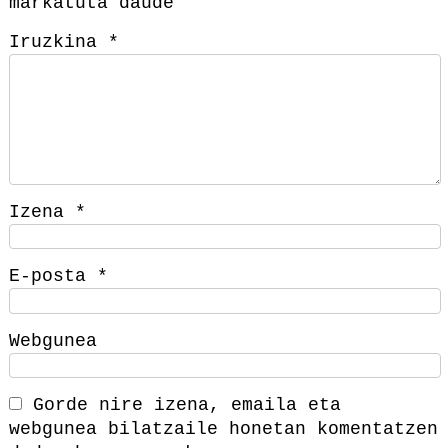
markatuta daude
Iruzkina
*
Izena
*
E-posta
*
Webgunea
Gorde nire izena, emaila eta
webgunea bilatzaile honetan komentatzen