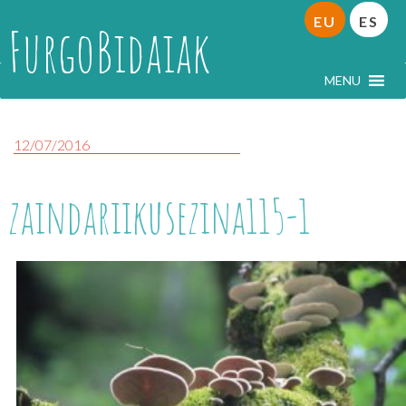
EU
ES
FurgoBidaiak
MENU
12/07/2016
zaindariikusezina115-1