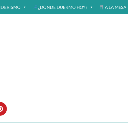
NDERISMO
¿DÓNDE DUERMO HOY?
A LA MESA