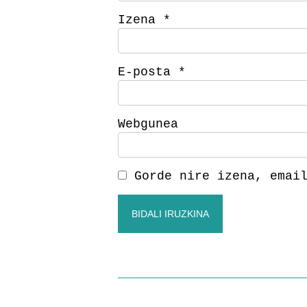
Izena
*
E-posta
*
Webgunea
Gorde nire izena, emai