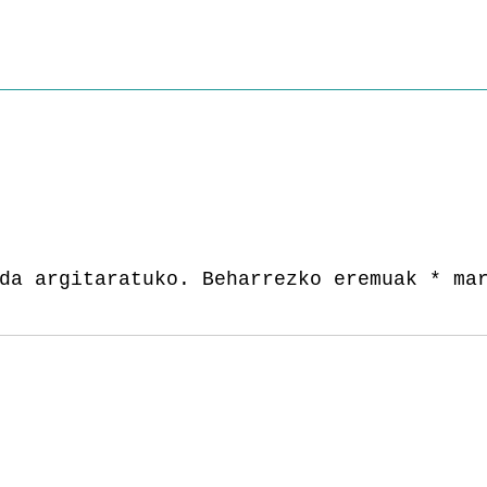
da argitaratuko.
Beharrezko eremuak
*
mar