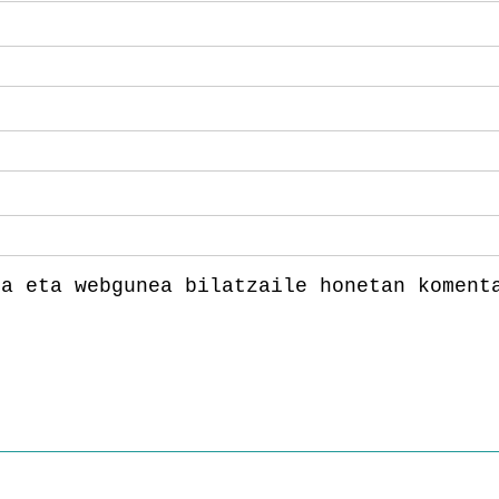
la eta webgunea bilatzaile honetan koment