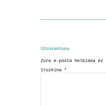
Utzi erantzuna
Zure e-posta helbidea ez 
Iruzkina
*