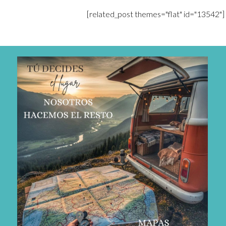
[related_post themes="flat" id="13542"]