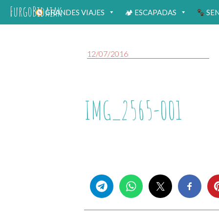
FurgoBidaiak
GRANDES VIAJES
🏕 ESCAPADAS
SE
12/07/2016
IMG_2565-001
Share this...