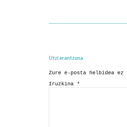
Utzi erantzuna
Zure e-posta helbidea ez 
Iruzkina
*