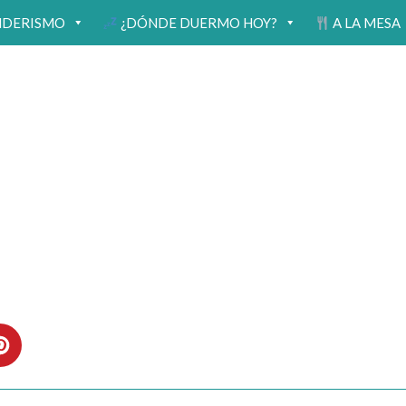
NDERISMO
¿DÓNDE DUERMO HOY?
A LA MESA