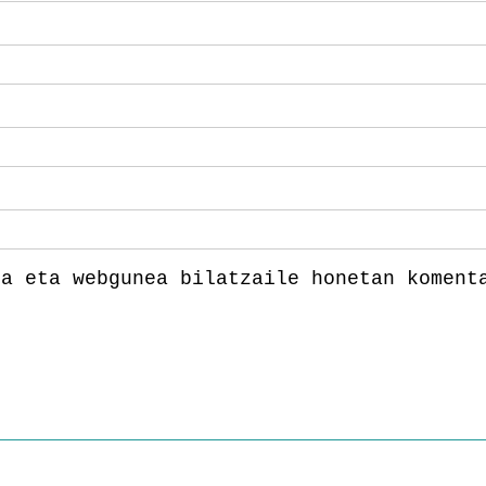
la eta webgunea bilatzaile honetan koment