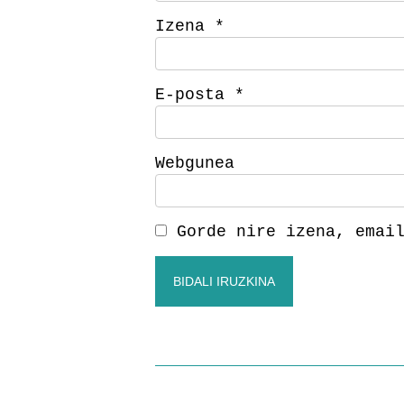
Izena
*
E-posta
*
Webgunea
Gorde nire izena, emai