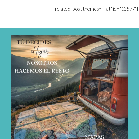
[related_post themes="flat" id="13577"]