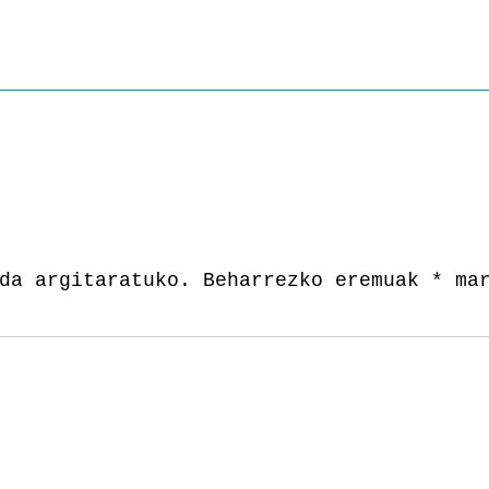
da argitaratuko.
Beharrezko eremuak
*
mar