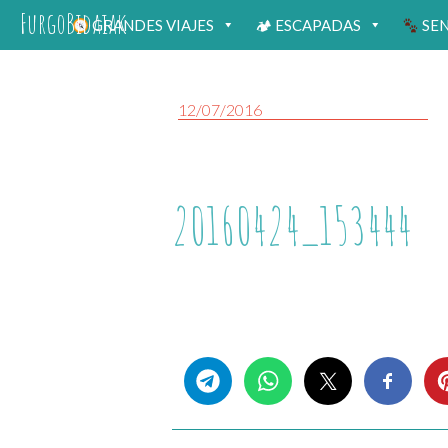
FurgoBidaiak
GRANDES VIAJES
🏕 ESCAPADAS
SE
12/07/2016
20160424_153444
Share this...