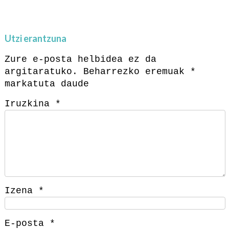
Utzi erantzuna
Zure e-posta helbidea ez da
argitaratuko.
Beharrezko eremuak
*
markatuta daude
Iruzkina
*
Izena
*
E-posta
*