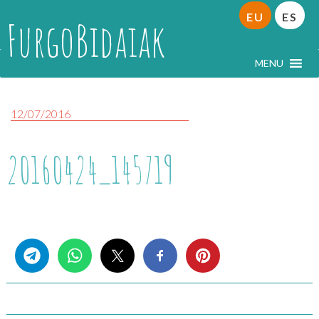
EU
ES
FurgoBidaiak
MENU
12/07/2016
20160424_145719
Share this...