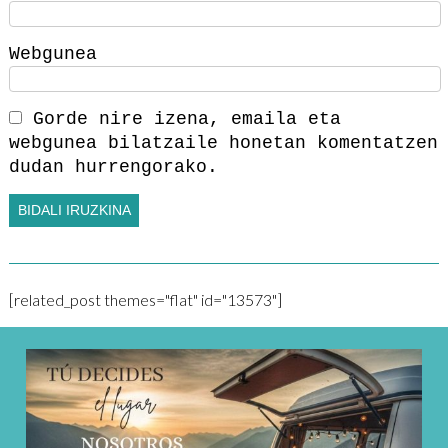
Webgunea
Gorde nire izena, emaila eta
webgunea bilatzaile honetan komentatzen
dudan hurrengorako.
[related_post themes="flat" id="13573"]