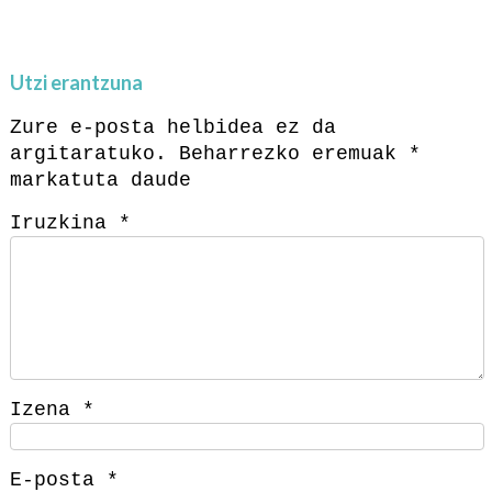
Utzi erantzuna
Zure e-posta helbidea ez da
argitaratuko.
Beharrezko eremuak
*
markatuta daude
Iruzkina
*
Izena
*
E-posta
*