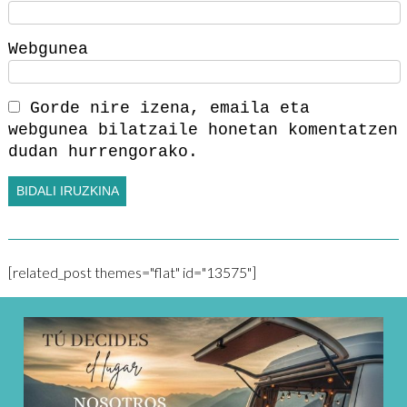
Webgunea
Gorde nire izena, emaila eta
webgunea bilatzaile honetan komentatzen
dudan hurrengorako.
[related_post themes="flat" id="13575"]