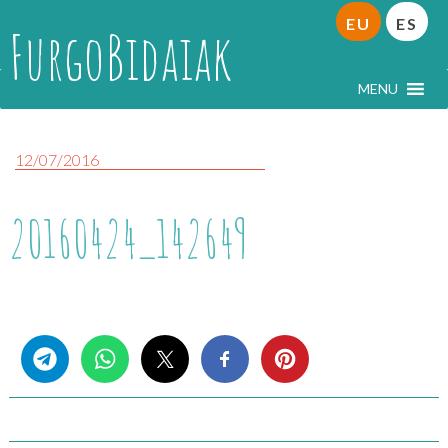
EU
ES
FurgoBidaiak
MENU
12/07/2016
20160424_142649
Share this...