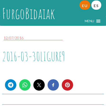
EU
ES
FurgoBidaiak
MENU
12/07/2016
2016-03-30LIGURE9
Share this...