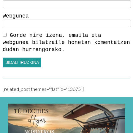
Webgunea
Gorde nire izena, emaila eta
webgunea bilatzaile honetan komentatzen
dudan hurrengorako.
[related_post themes="flat" id="13675"]