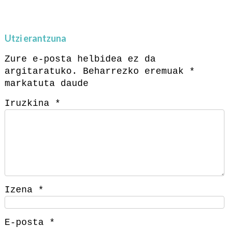
Utzi erantzuna
Zure e-posta helbidea ez da
argitaratuko.
Beharrezko eremuak
*
markatuta daude
Iruzkina
*
Izena
*
E-posta
*