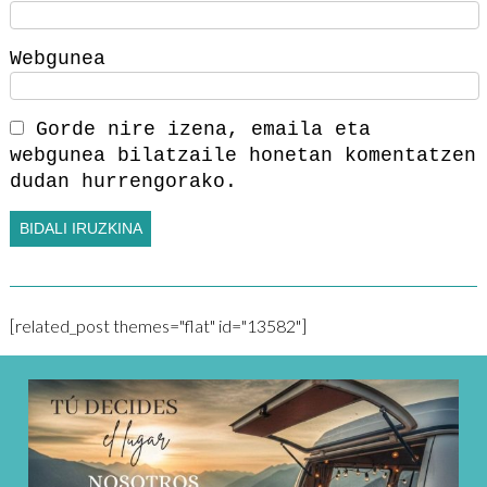
Webgunea
Gorde nire izena, emaila eta
webgunea bilatzaile honetan komentatzen
dudan hurrengorako.
[related_post themes="flat" id="13582"]