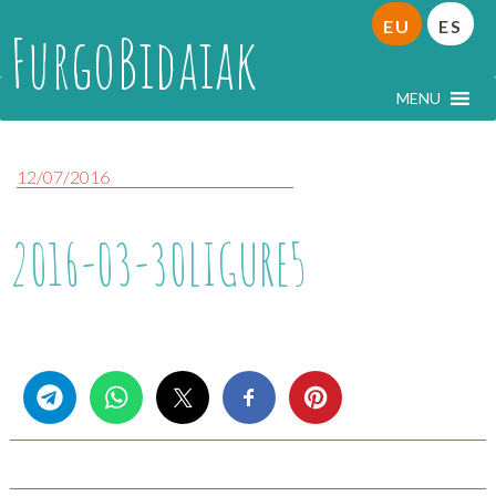
EU
ES
FurgoBidaiak
MENU
12/07/2016
2016-03-30LIGURE5
Share this...