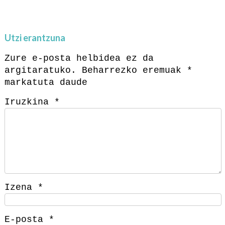
Utzi erantzuna
Zure e-posta helbidea ez da
argitaratuko.
Beharrezko eremuak
*
markatuta daude
Iruzkina
*
Izena
*
E-posta
*