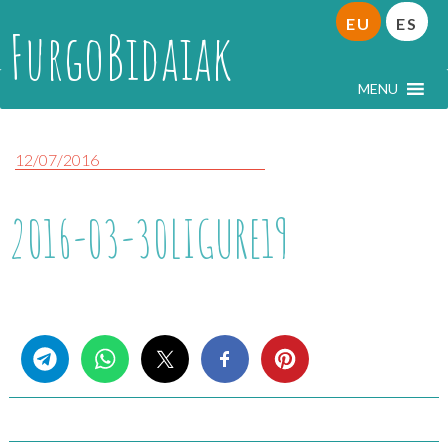
EU
ES
FurgoBidaiak
MENU
12/07/2016
2016-03-30LIGURE19
Share this...