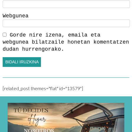
Webgunea
Gorde nire izena, emaila eta
webgunea bilatzaile honetan komentatzen
dudan hurrengorako.
[related_post themes="flat" id="13579"]