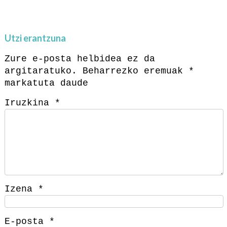
Utzi erantzuna
Zure e-posta helbidea ez da
argitaratuko.
Beharrezko eremuak
*
markatuta daude
Iruzkina
*
Izena
*
E-posta
*