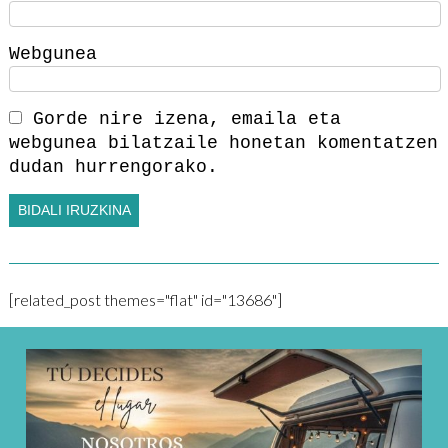
Webgunea
Gorde nire izena, emaila eta
webgunea bilatzaile honetan komentatzen
dudan hurrengorako.
[related_post themes="flat" id="13686"]