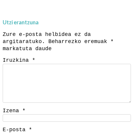
Utzi erantzuna
Zure e-posta helbidea ez da
argitaratuko.
Beharrezko eremuak
*
markatuta daude
Iruzkina
*
Izena
*
E-posta
*