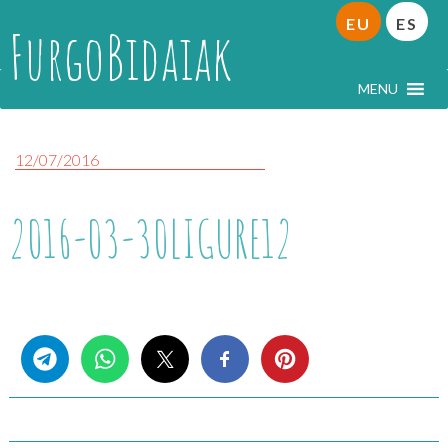
EU
ES
FurgoBidaiak
MENU
12/07/2016
2016-03-30LIGURE12
Share this...