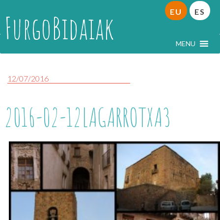
EU
ES
FurgoBidaiak
MENU
12/07/2016
2016-02-12LAGARROTXA3