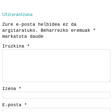
Utzi erantzuna
Zure e-posta helbidea ez da
argitaratuko.
Beharrezko eremuak
*
markatuta daude
Iruzkina
*
Izena
*
E-posta
*