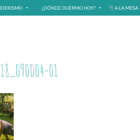
NDERISMO
¿DÓNDE DUERMO HOY?
A LA MESA
18_090004-01