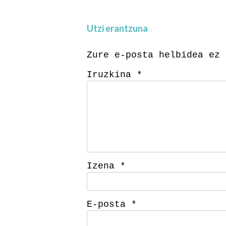
Utzi erantzuna
Zure e-posta helbidea ez 
Iruzkina
*
Izena
*
E-posta
*