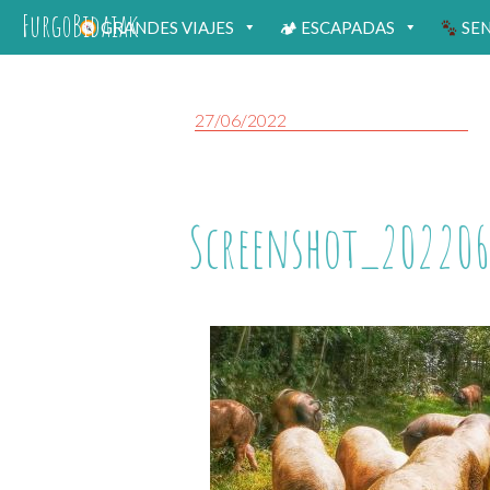
FurgoBidaiak
GRANDES VIAJES
🏕 ESCAPADAS
SE
27/06/2022
Screenshot_202206