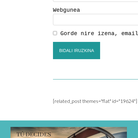
Webgunea
Gorde nire izena, emai
[related_post themes="flat" id="19624"]