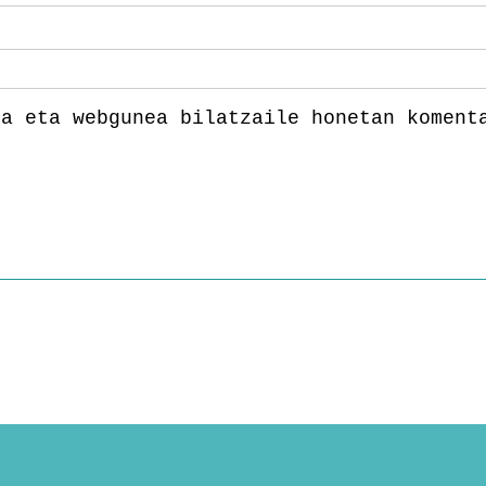
la eta webgunea bilatzaile honetan koment