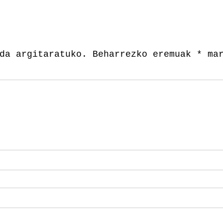
da argitaratuko.
Beharrezko eremuak
*
mar