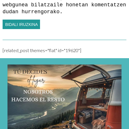
webgunea bilatzaile honetan komentatzen
dudan hurrengorako.
[related_post themes="flat" id="19620"]