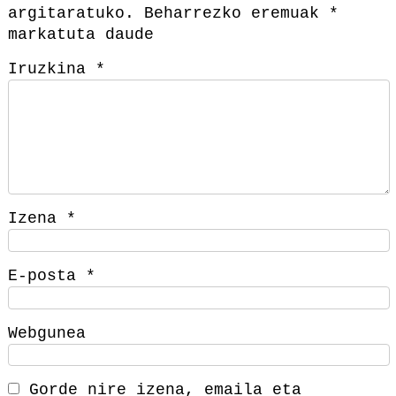
argitaratuko.
Beharrezko eremuak
*
markatuta daude
Iruzkina
*
Izena
*
E-posta
*
Webgunea
Gorde nire izena, emaila eta