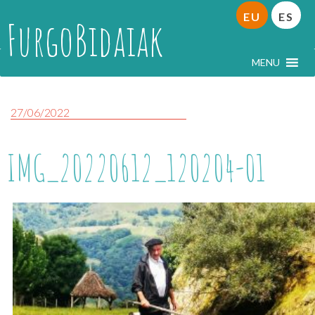
EU
ES
FurgoBidaiak
MENU
27/06/2022
IMG_20220612_120204-01