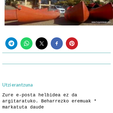
Share this...
Utzi erantzuna
Zure e-posta helbidea ez da
argitaratuko.
Beharrezko eremuak
*
markatuta daude