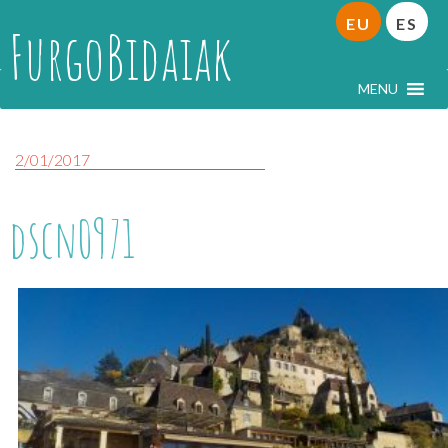
EU
ES
FurgoBidaiak
MENU
2/01/2017
dscn0971