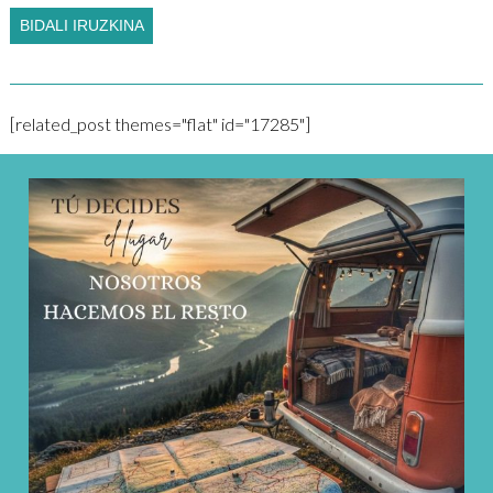
[related_post themes="flat" id="17285"]