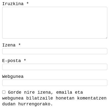
Iruzkina
*
Izena
*
E-posta
*
Webgunea
Gorde nire izena, emaila eta
webgunea bilatzaile honetan komentatzen
dudan hurrengorako.