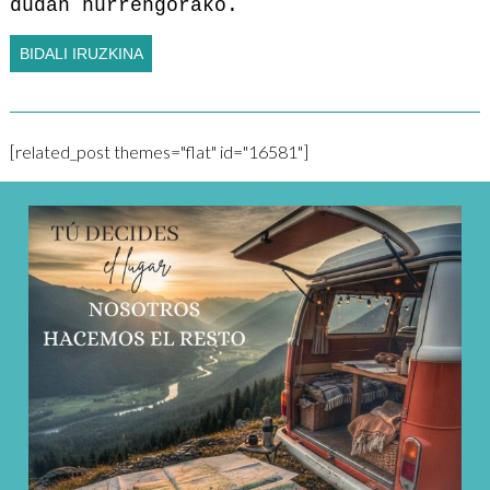
dudan hurrengorako.
[related_post themes="flat" id="16581"]