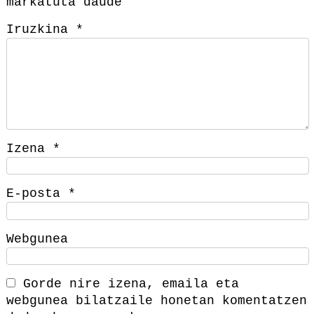
markatuta daude
Iruzkina
*
Izena
*
E-posta
*
Webgunea
Gorde nire izena, emaila eta
webgunea bilatzaile honetan komentatzen