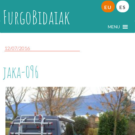
EU
ES
FurgoBidaiak
MENU
12/07/2016
jaka-096