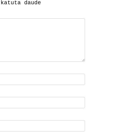
katuta daude