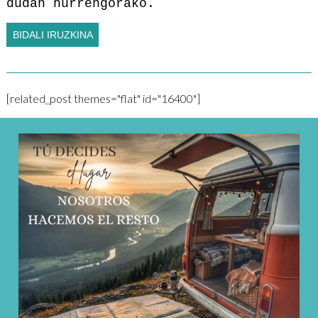
dudan hurrengorako.
[related_post themes="flat" id="16400"]