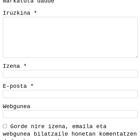
markatuta daude
Iruzkina
*
Izena
*
E-posta
*
Webgunea
Gorde nire izena, emaila eta
webgunea bilatzaile honetan komentatzen