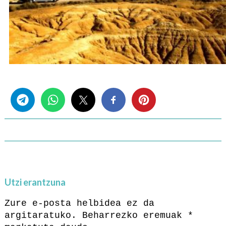
Share this...
Utzi erantzuna
Zure e-posta helbidea ez da
argitaratuko.
Beharrezko eremuak
*