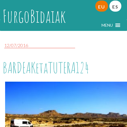
EU
ES
FurgoBidaiak
MENU
12/07/2016
BARDEAKetaTUTERA124