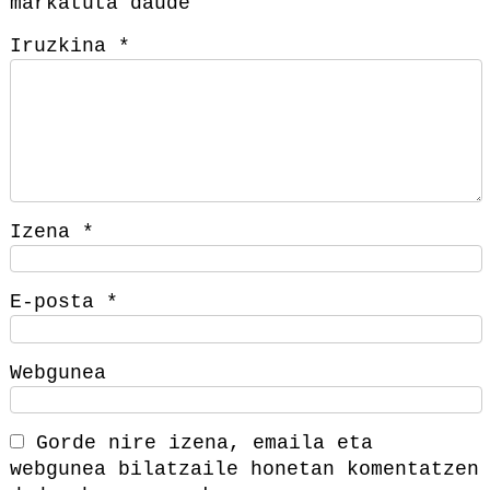
markatuta daude
Iruzkina
*
Izena
*
E-posta
*
Webgunea
Gorde nire izena, emaila eta
webgunea bilatzaile honetan komentatzen