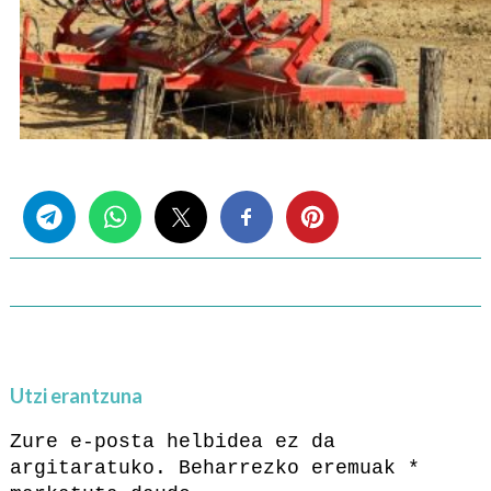
Share this...
Utzi erantzuna
Zure e-posta helbidea ez da
argitaratuko.
Beharrezko eremuak
*