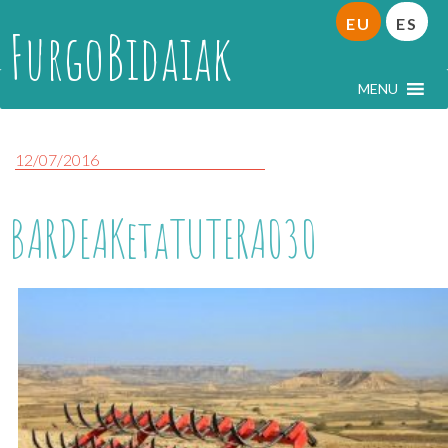
EU
ES
FurgoBidaiak
MENU
12/07/2016
BARDEAKetaTUTERA030