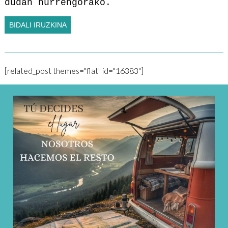
dudan hurrengorako.
[related_post themes="flat" id="16383"]