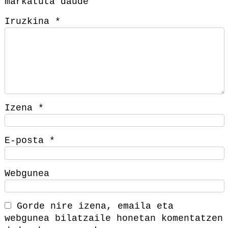
markatuta daude
Iruzkina
*
Izena
*
E-posta
*
Webgunea
Gorde nire izena, emaila eta
webgunea bilatzaile honetan komentatzen