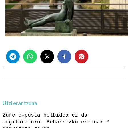
Share this...
Utzi erantzuna
Zure e-posta helbidea ez da
argitaratuko.
Beharrezko eremuak
*