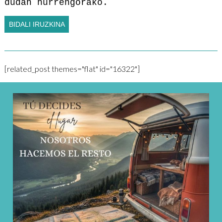
dudan hurrengorako.
[related_post themes="flat" id="16322"]