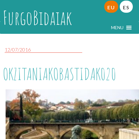
EU
ES
FurgoBidaiak
MENU
12/07/2016
OKZITANIAKOBASTIDAK020