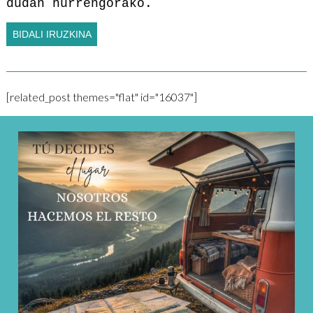
dudan hurrengorako.
[related_post themes="flat" id="16037"]