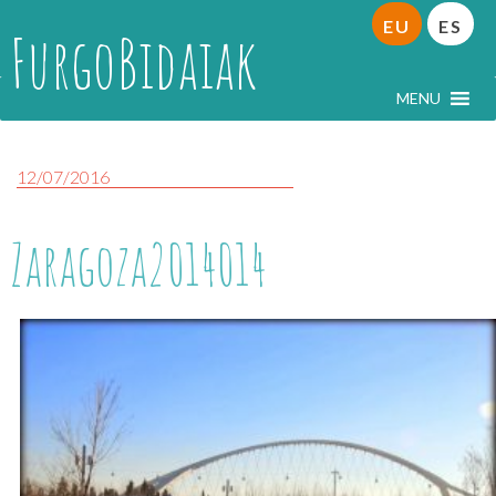
EU
ES
FurgoBidaiak
MENU
12/07/2016
Zaragoza2014014