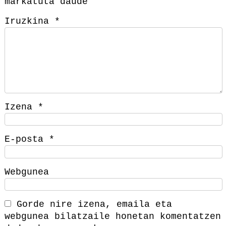
markatuta daude
Iruzkina
*
Izena
*
E-posta
*
Webgunea
Gorde nire izena, emaila eta
webgunea bilatzaile honetan komentatzen