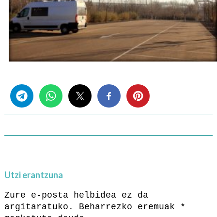
Share this...
Utzi erantzuna
Zure e-posta helbidea ez da
argitaratuko.
Beharrezko eremuak
*