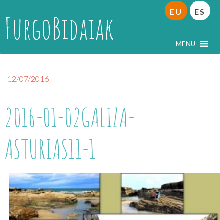
EU
ES
FurgoBidaiak
MENU
12/07/2016
2016-01-02GALIZA-
ASTURIAS11-1