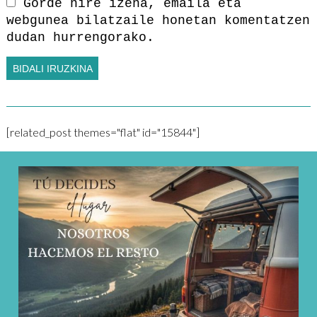
Gorde nire izena, emaila eta
webgunea bilatzaile honetan komentatzen
dudan hurrengorako.
[related_post themes="flat" id="15844"]