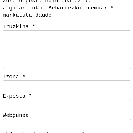
Zure e-posta helbidea ez da
argitaratuko.
Beharrezko eremuak
*
markatuta daude
Iruzkina
*
Izena
*
E-posta
*
Webgunea