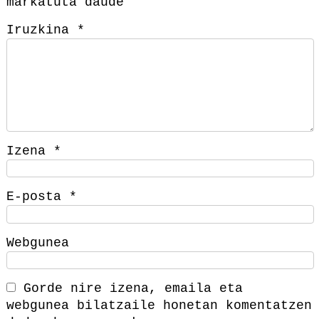
markatuta daude
Iruzkina
*
Izena
*
E-posta
*
Webgunea
Gorde nire izena, emaila eta
webgunea bilatzaile honetan komentatzen