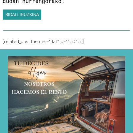
dudan hurrengorako.
[related_post themes="flat" id="15015"]