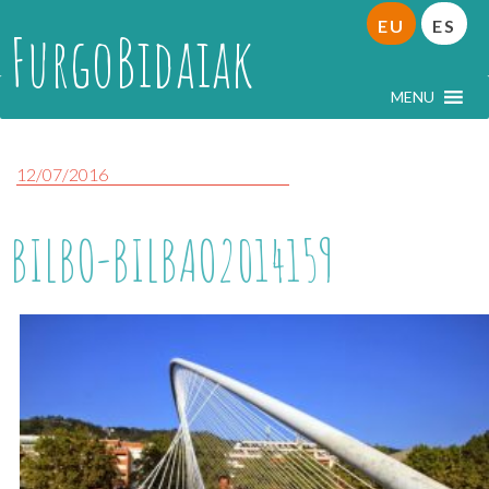
EU
ES
FurgoBidaiak
MENU
12/07/2016
BILBO-BILBAO2014159