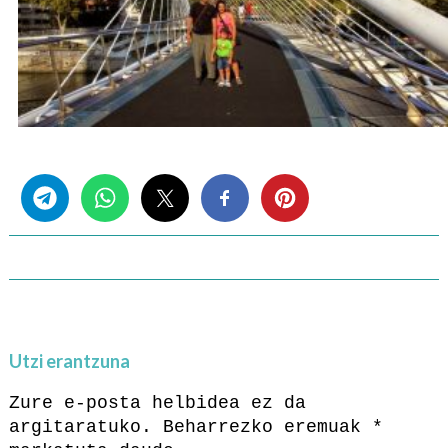
Share this...
Utzi erantzuna
Zure e-posta helbidea ez da
argitaratuko.
Beharrezko eremuak
*