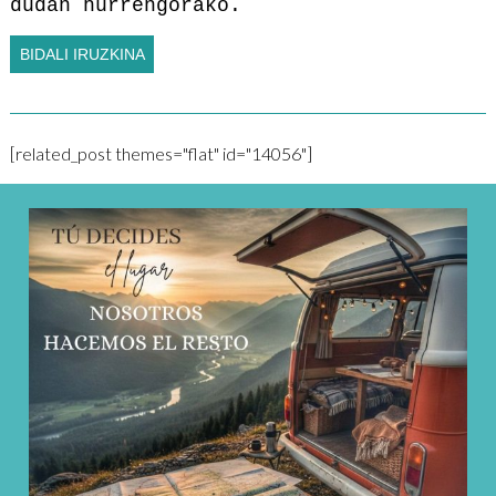
dudan hurrengorako.
[related_post themes="flat" id="14056"]