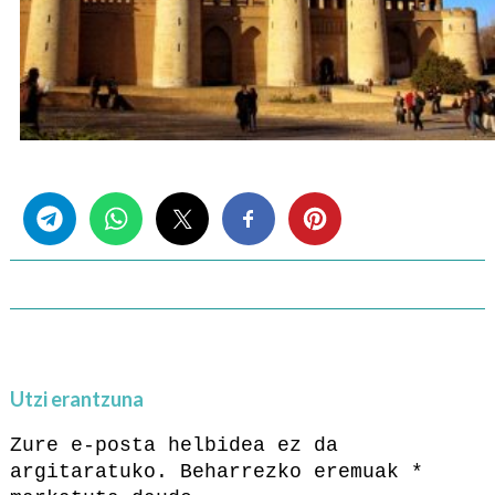
Share this...
Utzi erantzuna
Zure e-posta helbidea ez da
argitaratuko.
Beharrezko eremuak
*