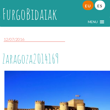
EU
ES
FurgoBidaiak
MENU
12/07/2016
Zaragoza2014169