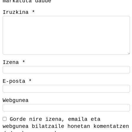
markatuta daude
Iruzkina
*
Izena
*
E-posta
*
Webgunea
Gorde nire izena, emaila eta
webgunea bilatzaile honetan komentatzen