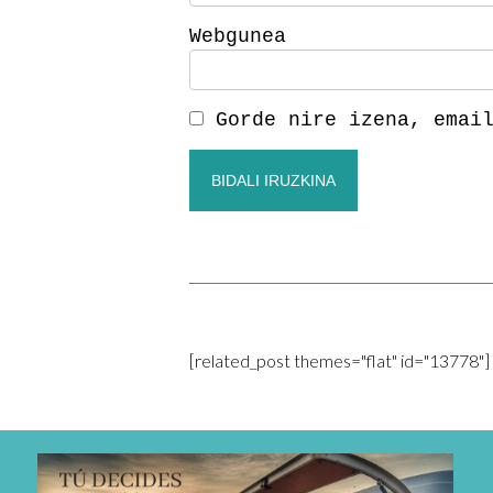
Webgunea
Gorde nire izena, emai
[related_post themes="flat" id="13778"]