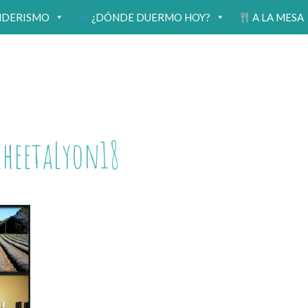
NDERISMO
¿DÓNDE DUERMO HOY?
A LA MESA
cheetaLyon18