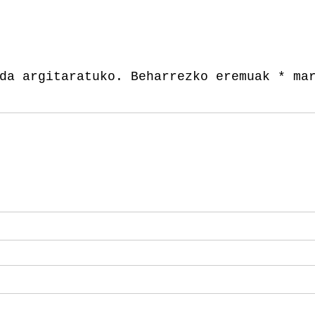
da argitaratuko.
Beharrezko eremuak
*
mar