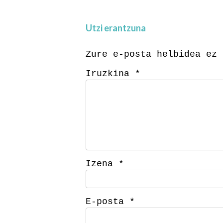
Utzi erantzuna
Zure e-posta helbidea ez 
Iruzkina
*
Izena
*
E-posta
*