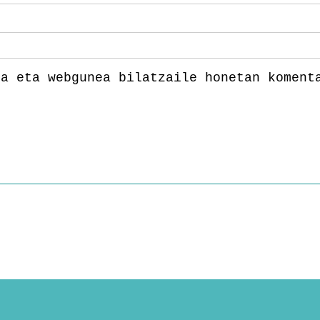
la eta webgunea bilatzaile honetan koment