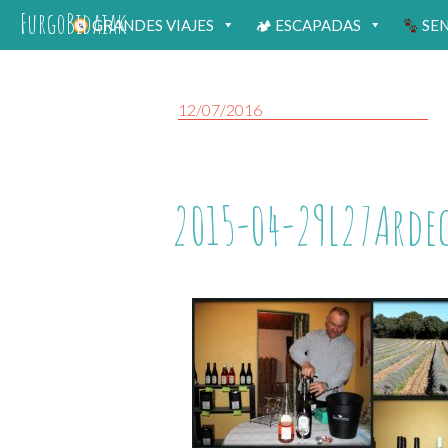
FurgoBidaiak
GRANDES VIAJES
🏕 ESCAPADAS
SE
12/07/2016
2015-04-29L27Arde