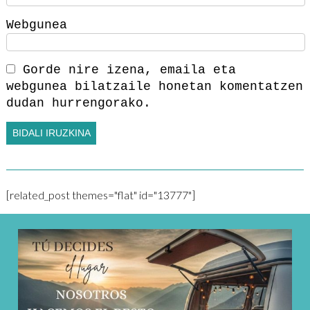
Webgunea
Gorde nire izena, emaila eta
webgunea bilatzaile honetan komentatzen
dudan hurrengorako.
[related_post themes="flat" id="13777"]