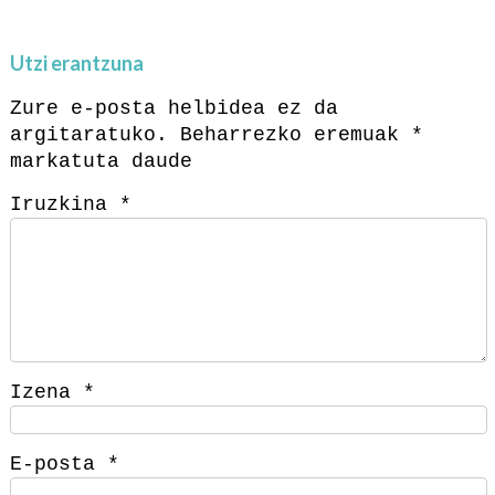
Utzi erantzuna
Zure e-posta helbidea ez da
argitaratuko.
Beharrezko eremuak
*
markatuta daude
Iruzkina
*
Izena
*
E-posta
*