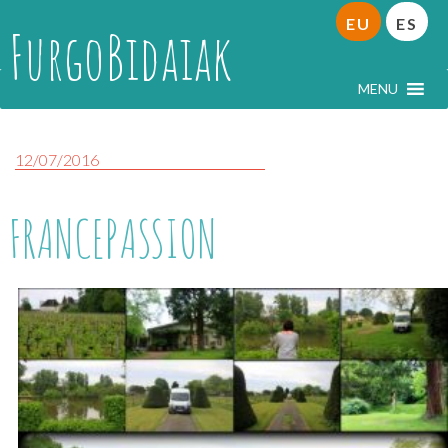
EU
ES
FurgoBidaiak
MENU
12/07/2016
FRANCEPASSION