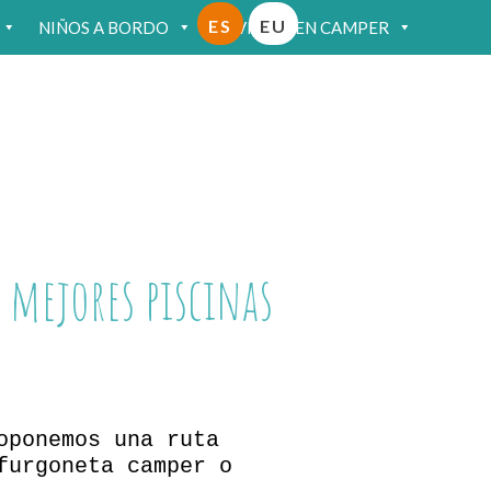
ES
EU
NIÑOS A BORDO
VIAJAR EN CAMPER
 mejores piscinas
oponemos una ruta
furgoneta camper o