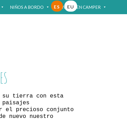
ES
EU
NIÑOS A BORDO
VIAJAR EN CAMPER
ES
 su tierra con esta
 paisajes
r el precioso conjunto
de nuevo nuestro