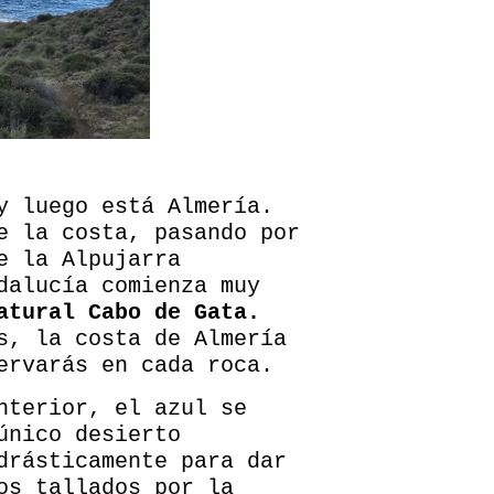
y luego está Almería.
e la costa, pasando por
e la Alpujarra
dalucía comienza muy
tural Cabo de Gata.
s, la costa de Almería
ervarás en cada roca.
nterior, el azul se
único desierto
drásticamente para dar
os tallados por la