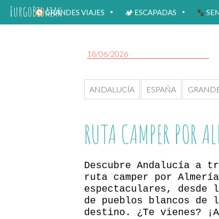
FurgoBidaiak
GRANDES VIAJES
🏕 ESCAPADAS
SE
18/06/2026
ANDALUCÍA
ESPAÑA
GRANDE
RUTA CAMPER POR AL
Descubre Andalucía a tr
ruta camper por Almería
espectaculares, desde l
de pueblos blancos de l
destino. ¿Te vienes? ¡A