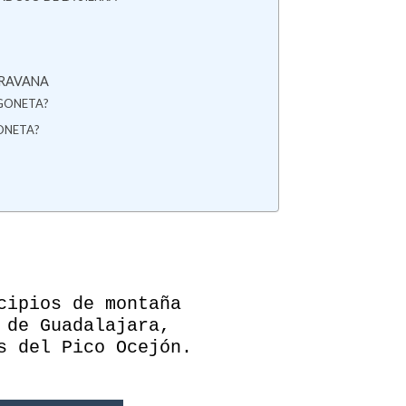
ARAVANA
RGONETA?
ONETA?
cipios de montaña
 de Guadalajara,
s del Pico Ocejón.