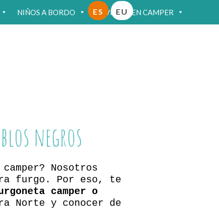
ES
EU
NIÑOS A BORDO
VIAJAR EN CAMPER
eblos negros
 camper? Nosotros
ra furgo. Por eso, te
urgoneta camper o
ra Norte y conocer de