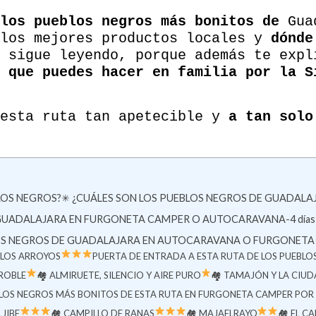
los pueblos negros más bonitos de
Gua
 los mejores productos locales y
dónde
 sigue leyendo, porque además te expl
que puedes hacer en familia por la S
 esta ruta tan apetecible y
a tan solo
LOS NEGROS?
✳ ¿CUÁLES SON LOS PUEBLOS NEGROS DE GUADALA
 GUADALAJARA EN FURGONETA CAMPER O AUTOCARAVANA-4 días
BLOS NEGROS DE GUADALAJARA EN AUTOCARAVANA O FURGONETA
 LOS ARROYOS
PUERTA DE ENTRADA A ESTA RUTA DE LOS PUEBL
 ROBLE
🏘 ALMIRUETE, SILENCIO Y AIRE PURO
🏘 TAMAJÓN Y LA CIU
BLOS NEGROS MÁS BONITOS DE ESTA RUTA EN FURGONETA CAMPER PO
JIBE
🏘 CAMPILLO DE RANAS
🏘 MAJAELRAYO
🏘 EL C