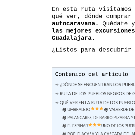
En esta ruta visitamos
qué ver, dónde comprar
autocaravana.
Quédate y
las mejores excursiones
Guadalajara.
¿Listos para descubrir
Contenido del artículo
✳ ¿DÓNDE SE ENCUENTRAN LOS PUEB
✳ RUTA DE LOS PUEBLOS NEGROS DE
✳ QUÉ VER EN LA RUTA DE LOS PUE
🏘 UMBRALEJO
🏘 VALVERDE DE
🏘 PALANCARES, DE BARRO PIZARRA Y
🏘 EL ESPINAR
UNO DE LOS PUE
🏘 ROBLELACASA Y LA CASCADA DEL AL