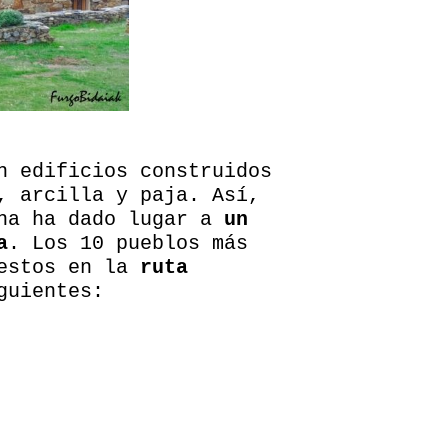
n edificios construidos
, arcilla y paja. Así,
ona ha dado lugar a
un
a
. Los 10 pueblos más
uestos en la
ruta
guientes: