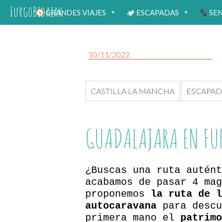
FurgoBidaiak
GRANDES VIAJES
🏕 ESCAPADAS
SE
10/11/2022
CASTILLA LA MANCHA
ESCAPAD
GUADALAJARA EN FUR
¿Buscas una ruta autént
acabamos de pasar 4 mag
proponemos
la ruta de l
autocaravana
para descu
primera mano el
patrimo